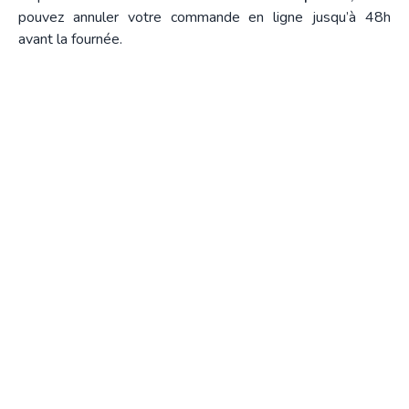
pouvez annuler votre commande en ligne jusqu’à 48h
avant la fournée.
Mardi
à l'AMAP de Nort sur Erdre
au Gaec du Biau Chemin des Landes aux
Vigneaux (Nort-sur-Erdre)
à la Haudelinière
Mercredi
à la ferme du Faillis Marais (la Chapelle-
Erdre)
Vendredi
au Verger des Aînés Ruraux à la Garenn